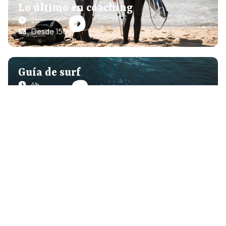
Lo último en coaching
2h
Desde 150
Guía de surf
4h
Desde 300
+250 OPINIONES DE GOOGLE
Surf Guides, una escuela de
surf muy popular en Hossegor