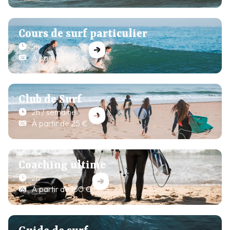
Cours de surf particulier
2h
À partir de 45 €
Club de Surf
2h / semaine
À partir de 25 €
Coaching ultime
2h
À partir de 150 €