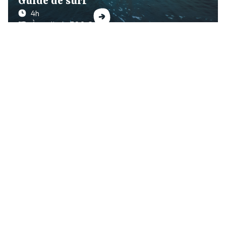
Guide de surf
4h
À partir de 300 €
+250 AVIS GOOGLE
Surf Guides, une école de surf
plébiscitée à Hossegor
« Raphaël est
« Meilleur prof
« Si vous
génial !!!
et guide de
voulez
Meilleur
surf de la
apprendre le
coach, il est
région ! C’est
surf de la
pédagogue, à
toujours un
meilleure des