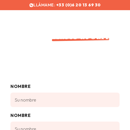
LLÁMAME:
+33 (0)6 20 13 69 30
Reserve su
clases de surf
¡en
Hossegor!
Ponte en contacto conmigo para reservar tu sesión, hacer
una pregunta o simplemente hablar de las olas y las
condiciones del día. Te responderé rápidamente, entre dos
mareas.
NOMBRE
NOMBRE